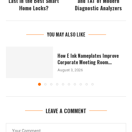
Last in the Best Smart
and TAT of Modern
Home Locks?
Diagnostic Analyzers
YOU MAY ALSO LIKE
How E Ink Nameplates Improve
Corporate Meeting Room...
August 3, 2026
LEAVE A COMMENT