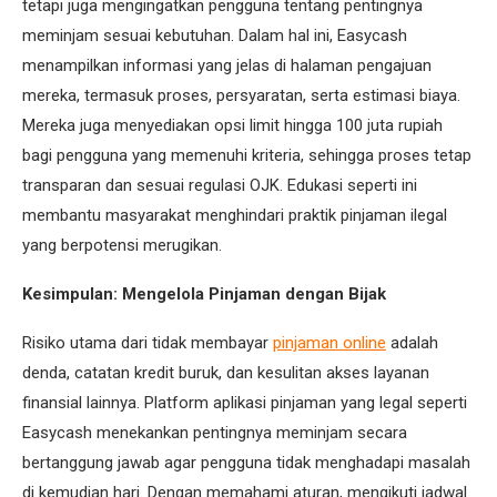
tetapi juga mengingatkan pengguna tentang pentingnya
meminjam sesuai kebutuhan. Dalam hal ini, Easycash
menampilkan informasi yang jelas di halaman pengajuan
mereka, termasuk proses, persyaratan, serta estimasi biaya.
Mereka juga menyediakan opsi limit hingga 100 juta rupiah
bagi pengguna yang memenuhi kriteria, sehingga proses tetap
transparan dan sesuai regulasi OJK. Edukasi seperti ini
membantu masyarakat menghindari praktik pinjaman ilegal
yang berpotensi merugikan.
Kesimpulan: Mengelola Pinjaman dengan Bijak
Risiko utama dari tidak membayar
pinjaman online
adalah
denda, catatan kredit buruk, dan kesulitan akses layanan
finansial lainnya. Platform aplikasi pinjaman yang legal seperti
Easycash menekankan pentingnya meminjam secara
bertanggung jawab agar pengguna tidak menghadapi masalah
di kemudian hari. Dengan memahami aturan, mengikuti jadwal