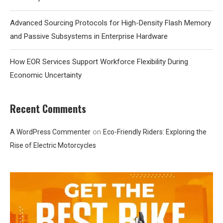
Advanced Sourcing Protocols for High-Density Flash Memory
and Passive Subsystems in Enterprise Hardware
How EOR Services Support Workforce Flexibility During
Economic Uncertainty
Recent Comments
on
A WordPress Commenter
Eco-Friendly Riders: Exploring the
Rise of Electric Motorcycles