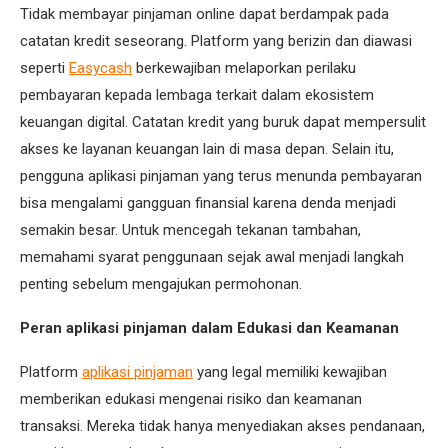
Tidak membayar pinjaman online dapat berdampak pada
catatan kredit seseorang. Platform yang berizin dan diawasi
seperti
Easycash
berkewajiban melaporkan perilaku
pembayaran kepada lembaga terkait dalam ekosistem
keuangan digital. Catatan kredit yang buruk dapat mempersulit
akses ke layanan keuangan lain di masa depan. Selain itu,
pengguna aplikasi pinjaman yang terus menunda pembayaran
bisa mengalami gangguan finansial karena denda menjadi
semakin besar. Untuk mencegah tekanan tambahan,
memahami syarat penggunaan sejak awal menjadi langkah
penting sebelum mengajukan permohonan.
Peran aplikasi pinjaman dalam Edukasi dan Keamanan
Platform
aplikasi pinjaman
yang legal memiliki kewajiban
memberikan edukasi mengenai risiko dan keamanan
transaksi. Mereka tidak hanya menyediakan akses pendanaan,