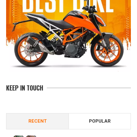
KEEP IN TOUCH
RECENT
POPULAR